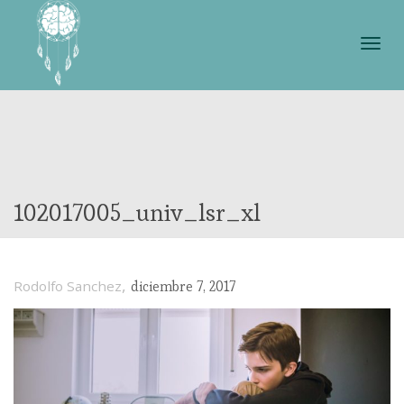
Cam
nave
102017005_univ_lsr_xl
,
Rodolfo Sanchez
diciembre 7, 2017